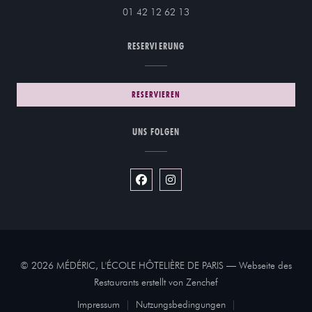
01 42 12 62 13
RESERVIERUNG
RESERVIEREN
UNS FOLGEN
Facebook ((öffnet ein neues Fenster))
Instagram ((öffnet ein neues Fe
© 2026 MÉDÉRIC, L'ÉCOLE HÔTELIÈRE DE PARIS — Webseite des
((öffnet ein neues Fenste
Restaurants erstellt von
Zenchef
Impressum
Nutzungsbedingungen