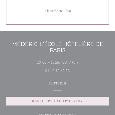
* Κρατήσεις μόνο
MÉDÉRIC, L'ÉCOLE HÔTELIÈRE DE
PARIS
((ανοίγει σε νέο παράθυρ
20 rue Médéric 75017 Paris
01 42 12 62 13
ΚΡΆΤΗΣΗ
ΚΆΝΤΕ ΚΡΆΤΗΣΗ ΤΡΑΠΕΖΙΟΎ
ΑΚΟΛΟΥΘΉΣΤΕ ΜΑΣ