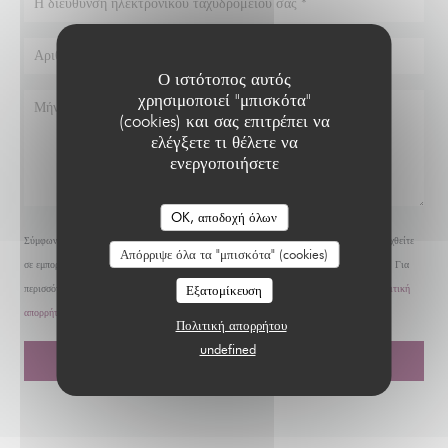
Ο ιστότοπος αυτός
χρησιμοποιεί "μπισκότα"
(cookies) και σας επιτρέπει να
ελέγξετε τι θέλετε να
ενεργοποιήσετε
OK, αποδοχή όλων
Σύμφωνα με τον κανονισμό προστασίας δεδομένων (GDPR), έχετε το δικαίωμα να αντιταχθείτε
Απόρριψε όλα τα "μπισκότα" (cookies)
σε εμπορικές επικοινωνίες. Μπορείτε να εγγραφείτε στο Μητρώο του Άρθρου 11:
dpa.gr
. Για
περισσότερες πληροφορίες σχετικά με την επεξεργασία των δεδομένων σας, δείτε την
Εξατομίκευση
πολιτική
απορρήτου
.
Πολιτική απορρήτου
undefined