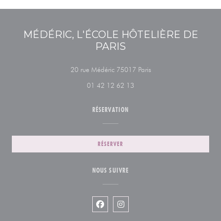
MÉDÉRIC, L'ÉCOLE HÔTELIÈRE DE
PARIS
((ouvre une nouvelle fenê
20 rue Médéric 75017 Paris
01 42 12 62 13
RÉSERVATION
RÉSERVER
NOUS SUIVRE
Facebook ((ouvre une nouvelle fenêtr
Instagram ((ouvre une nouvelle