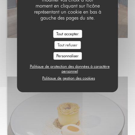
moment en cliquant sur l'icône
représentant un cookie en bas à
gauche des pages du site.
Tout accepter
Tout refuser
Personnaliser
IDENTITÉ CULINAIRE
Politique de protection des données à caractère
personnel
Politique de gestion des cookies