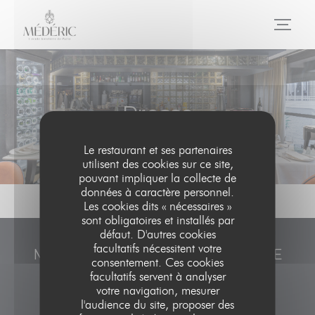
Personnalisation de vos choix en matière de cookies
Presse
Le restaurant et ses partenaires
utilisent des cookies sur ce site,
pouvant impliquer la collecte de
données à caractère personnel.
Les cookies dits « nécessaires »
sont obligatoires et installés par
défaut. D'autres cookies
facultatifs nécessitent votre
MÉDÉRIC, L'ÉCOLE HÔTELIÈRE DE
consentement. Ces cookies
PARIS
facultatifs servent à analyser
votre navigation, mesurer
l'audience du site, proposer des
((ouvre une nouvelle fenê
20 rue Médéric 75017 Paris