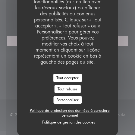
fonctionnalités (ex : en lien avec
01 42 12 62 13
les réseaux sociaux) ou afficher
des publicités ou contenus
personnalisés. Cliquez sur « Tout
RÉSERVATION
accepter », « Tout refuser » ou «
Personnaliser » pour gérer vos
préférences. Vous pouvez
RÉSERVER
modifier vos choix à tout
moment en cliquant sur l'icône
représentant un cookie en bas à
NOUS SUIVRE
gauche des pages du site.
Tout accepter
Facebook ((ouvre une nouvelle fenêtr
Instagram ((ouvre une nouvelle
Tout refuser
Personnaliser
Politique de protection des données à caractère
© 2026 MÉDÉRIC, L'ÉCOLE HÔTELIÈRE DE PARIS — Création de
personnel
((ouvre une nouvelle 
site internet restaurant avec
Politique de gestion des cookies
Zenchef
Mentions légales
CGU