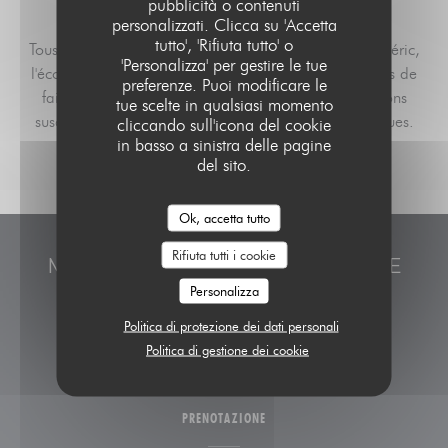
pubblicità o contenuti
personalizzati. Clicca su 'Accetta
tutto', 'Rifiuta tutto' o
Tous les menus sont réalisés par les apprentis de Médéric,
'Personalizza' per gestire le tue
l'école Hôtelière de Paris. Aussi, nous vous remercions de
preferenze. Puoi modificare le
faire preuve de compréhension face aux modifications
tue scelte in qualsiasi momento
susceptibles d'intervenir pour des raisons pédagogiques.
cliccando sull'icona del cookie
in basso a sinistra delle pagine
del sito.
Ok, accetta tutto
Rifiuta tutti i cookie
MÉDÉRIC, L'ÉCOLE HÔTELIÈRE DE
PARIS
Personalizza
Politica di protezione dei dati personali
((apre una nuova finestra
20 rue Médéric 75017 Paris
Politica di gestione dei cookie
01 42 12 62 13
PRENOTAZIONE