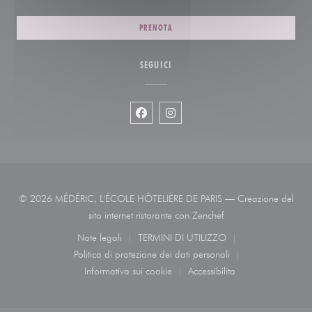
PRENOTA
SEGUICI
Facebook ((apre una nuova finestra))
Instagram ((apre una nuova fin
© 2026 MÉDÉRIC, L'ÉCOLE HÔTELIÈRE DE PARIS — Creazione del
((apre una nuova fines
sito internet ristorante con
Zenchef
Note legali
TERMINI DI UTILIZZO
((apre una nuova finestra))
((apre una nuova finestra))
Politica di protezione dei dati personali
((apre una nuova finestra))
Informativa sui cookie
Accessibilita
((apre una nuova finestra))
((apre una nuova finestra