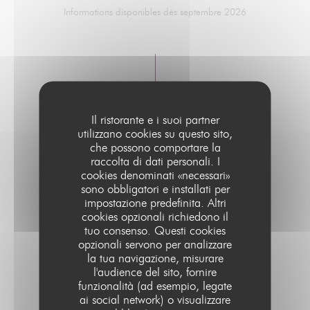
Informations disponibles dés septembre 2026
Il ristorante e i suoi partner
utilizzano cookies su questo sito,
che possono comportare la
raccolta di dati personali. I
cookies denominati «necessari»
MENUS DÎNERS
sono obbligatori e installati per
impostazione predefinita. Altri
cookies opzionali richiedono il
Informations disponibles dés septembre 2026
tuo consenso. Questi cookies
opzionali servono per analizzare
la tua navigazione, misurare
l'audience del sito, fornire
funzionalità (ad esempio, legate
ai social network) o visualizzare