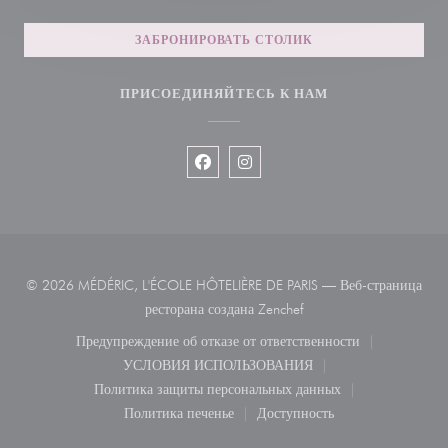
ЗАБРОНИРОВАТЬ СТОЛИК
ПРИСОЕДИНЯЙТЕСЬ К НАМ
Facebook ((открывается в новом ок
Instagram ((открывается в но
© 2026 MÉDÉRIC, L'ÉCOLE HÔTELIÈRE DE PARIS — Веб-страница
((открывается в новом о
ресторана создана
Zenchef
Предупреждение об отказе от ответственности
((открывается в новом окне))
УСЛОВИЯ ИСПОЛЬЗОВАНИЯ
((открывается в новом окне))
Политика защиты персональных данных
((открывается в новом окне))
Политика печенье
Доступность
((открывается в новом окне))
((открывается в новом ок