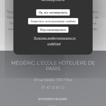
Tous les menus sont réalisés par les apprentis de Médéric,
Ок, все активировать
l'école Hôtelière de Paris. Aussi, nous vous remercions de
Запретить использование cookies
faire preuve de compréhension face aux modifications
susceptibles d'intervenir pour des raisons pédagogiques.
Персонализировать
Политика конфиденциальности
undefined
MÉDÉRIC, L'ÉCOLE HÔTELIÈRE DE
PARIS
((открывается в новом о
20 rue Médéric 75017 Paris
01 42 12 62 13
БРОНИРОВАНИЕ